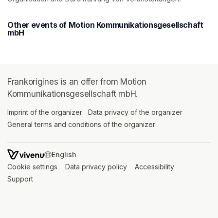
Other events of Motion Kommunikationsgesellschaft
mbH
Frankorigines is an offer from Motion
Kommunikationsgesellschaft mbH.
Imprint of the organizer
(opens in a new tab)
Data privacy of the organizer
(opens in 
General terms and conditions of the organizer
(opens in a new ta
SWITCH LANGUAGE
Cookie settings
(opens in a new tab)
Data privacy policy
(opens in a new tab)
Accessibility
(opens in a n
Support
(opens in a new tab)