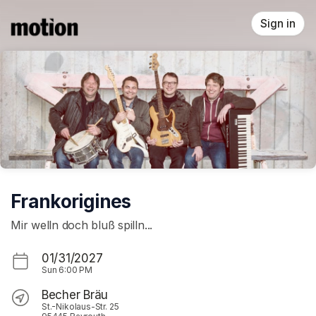
Skip header
Sign in
Frankorigines
Mir welln doch bluß spilln...
01/31/2027
Sun
6:00 PM
Becher Bräu
St.-Nikolaus-Str. 25