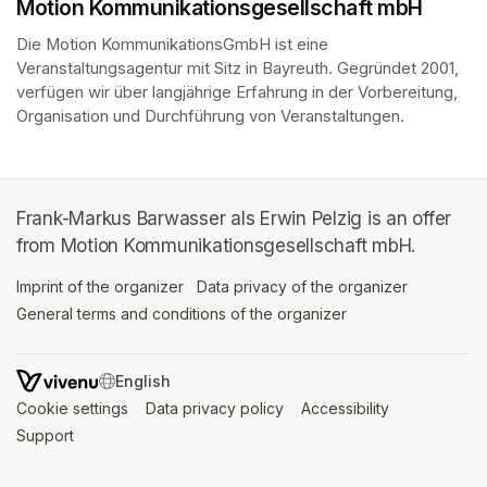
Motion Kommunikationsgesellschaft mbH
Die Motion KommunikationsGmbH ist eine 
Veranstaltungsagentur mit Sitz in Bayreuth. Gegründet 2001, 
verfügen wir über langjährige Erfahrung in der Vorbereitung, 
Organisation und Durchführung von Veranstaltungen.
Frank-Markus Barwasser als Erwin Pelzig is an offer
from Motion Kommunikationsgesellschaft mbH.
Imprint of the organizer
(opens in a new tab)
Data privacy of the organizer
(opens in 
General terms and conditions of the organizer
(opens in a new ta
SWITCH LANGUAGE
Cookie settings
(opens in a new tab)
Data privacy policy
(opens in a new tab)
Accessibility
(opens in a n
Support
(opens in a new tab)