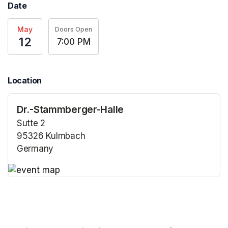
Date
May
Doors Open
12
7:00 PM
Location
Dr.-Stammberger-Halle
Sutte 2
95326 Kulmbach
Germany
(opens in a new tab)
(opens in a new tab)